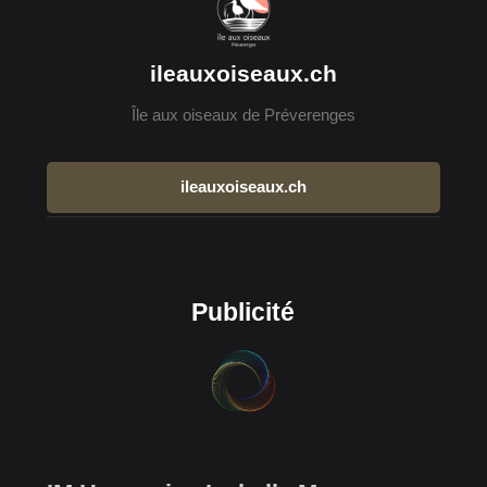
ileauxoiseaux.ch
Île aux oiseaux de Préverenges
ileauxoiseaux.ch
Publicité