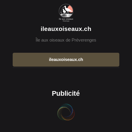
ileauxoiseaux.ch
Île aux oiseaux de Préverenges
ileauxoiseaux.ch
Publicité