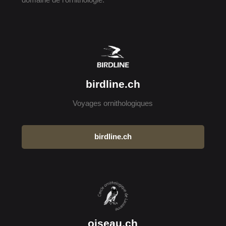
birdline.ch
Voyages ornithologiques
birdline.ch
oiseau.ch