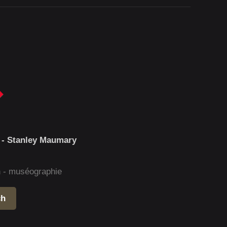
 - Stanley Maumary
gn - muséographie
ch