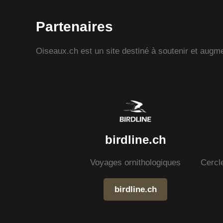
Partenaires
Oiseaux.ch est un site destiné à soutenir et augmen
birdline.ch
Voyages ornithologiques
Cercl
birdline.ch