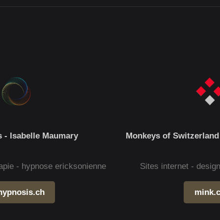
 - Isabelle Maumary
Monkeys of Switzerland
apie - hypnose ericksonienne
Sites internet - desi
hypnosis.ch
mink.