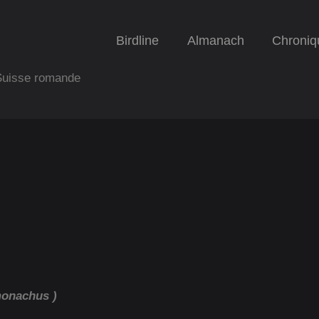
Birdline
Almanach
Chroniq
 Suisse romande
monachus )