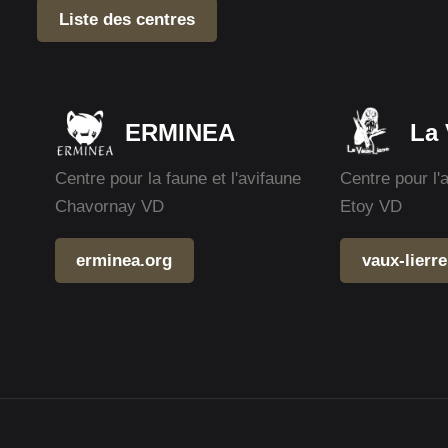
Liste des centres
ERMINEA
La 
Centre pour la faune et l'avifaune
Centre pour l'
Chavornay VD
Etoy VD
erminea.org
vaux-lierre