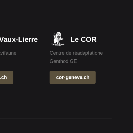
Vaux-Lierre
Le COR
avifaune
Centre de réadaptatione
Genthod GE
.ch
cor-geneve.ch