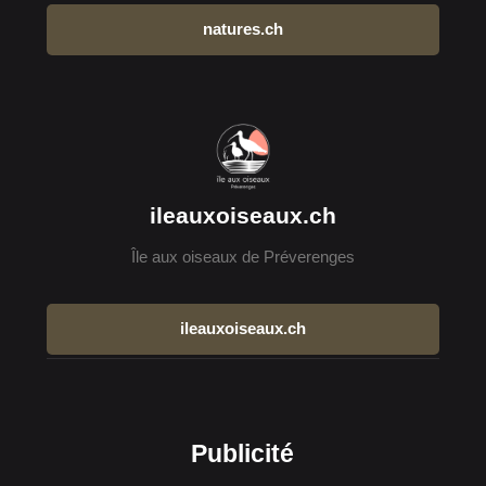
natures.ch
ileauxoiseaux.ch
Île aux oiseaux de Préverenges
ileauxoiseaux.ch
Publicité