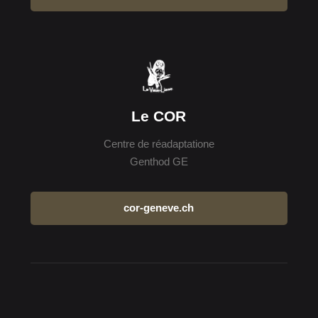
Le COR
Centre de réadaptatione
Genthod GE
cor-geneve.ch