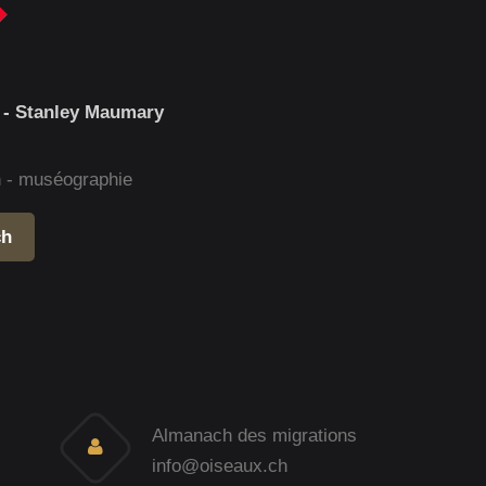
 - Stanley Maumary
gn - muséographie
ch
Almanach des migrations
info@oiseaux.ch