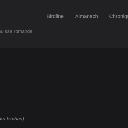
Birdline
Almanach
Chroniq
 Suisse romande
is trichas)