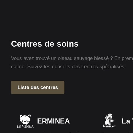
Centres de soins
Vous avez trouvé un oiseau sauvage blessé ? En premie
calme. Suivez les conseils des centres spécialisés.
Liste des centres
ERMINEA
La 