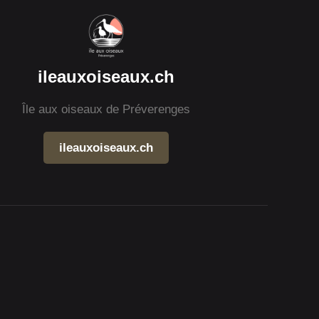
ileauxoiseaux.ch
Île aux oiseaux de Préverenges
ileauxoiseaux.ch