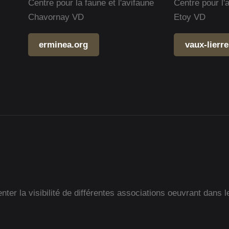
Centre pour la faune et l'avifaune
Centre pour l'
Chavornay VD
Etoy VD
erminea.org
vaux-lierre
ter la visibilité de différentes associations oeuvrant dans l