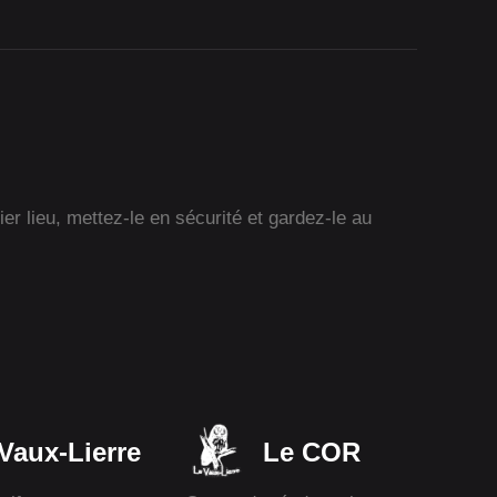
r lieu, mettez-le en sécurité et gardez-le au
Vaux-Lierre
Le COR