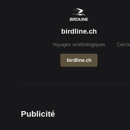
birdline.ch
Voyages ornithologiques
Cercl
birdline.ch
Publicité