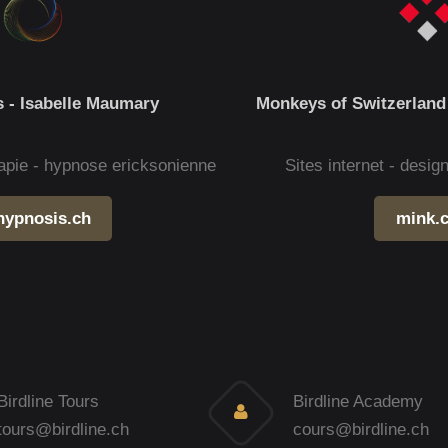
 - Isabelle Maumary
Monkeys of Switzerland
apie - hypnose ericksonienne
Sites internet - desi
hypnosis.ch
mink.
Birdline Tours
Birdline Academy
tours@birdline.ch
cours@birdline.ch