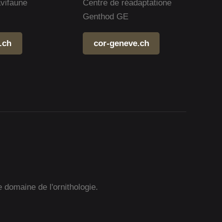
avifaune
Centre de réadaptatione
Genthod GE
.ch
cor-geneve.ch
e domaine de l'ornithologie.