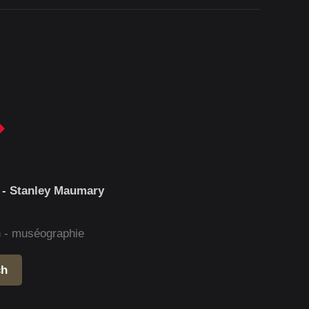
 - Stanley Maumary
gn - muséographie
ch