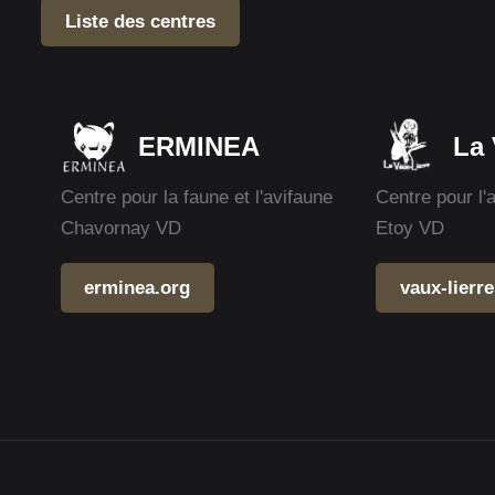
Liste des centres
ERMINEA
La 
Centre pour la faune et l'avifaune
Centre pour l'
Chavornay VD
Etoy VD
erminea.org
vaux-lierre