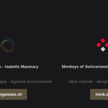
 - Isabelle Maumary
Monkeys of Switzerland
apie - hypnose ericksonienne
Sites internet - desi
hypnosis.ch
mink.