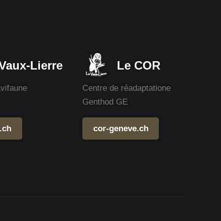
Vaux-Lierre
Le COR
avifaune
Centre de réadaptatione
Genthod GE
.ch
cor-geneve.ch