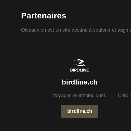
Partenaires
Oiseaux.ch est un site destiné à soutenir et augmen
birdline.ch
Voyages ornithologiques
Cercl
birdline.ch