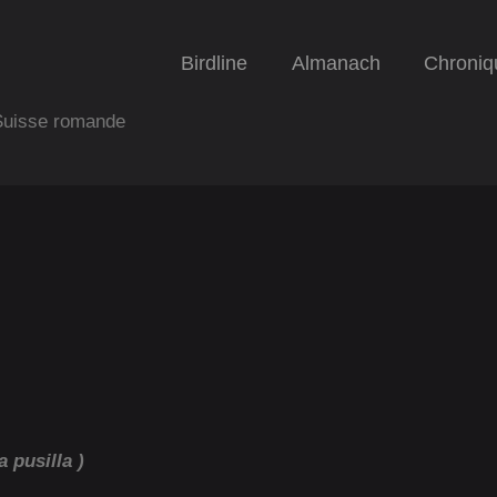
Birdline
Almanach
Chroniq
 Suisse romande
a pusilla )