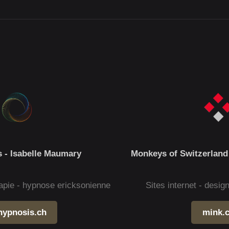
 - Isabelle Maumary
Monkeys of Switzerland
apie - hypnose ericksonienne
Sites internet - desi
hypnosis.ch
mink.