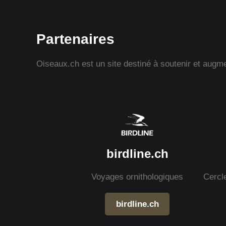
Partenaires
Oiseaux.ch est un site destiné à soutenir et augmen
birdline.ch
Voyages ornithologiques
Cercl
birdline.ch