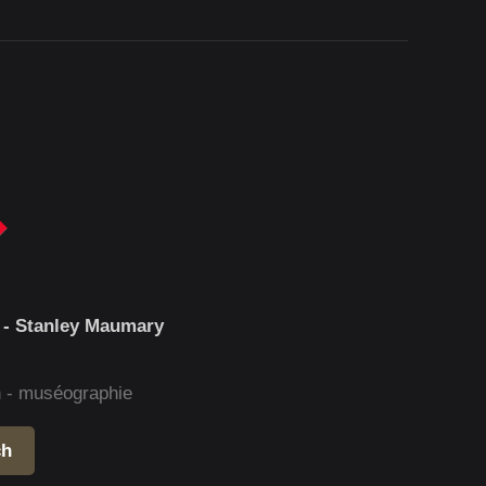
 - Stanley Maumary
gn - muséographie
ch