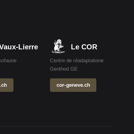
Vaux-Lierre
Le COR
avifaune
Centre de réadaptatione
Genthod GE
.ch
cor-geneve.ch