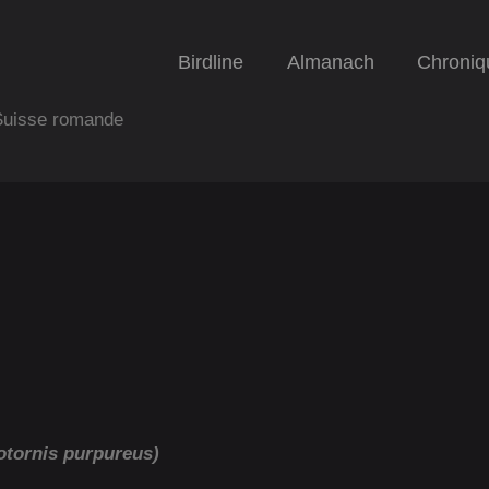
Birdline
Almanach
Chroniq
 Suisse romande
tornis purpureus)