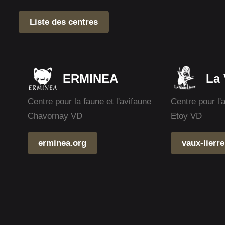
Liste des centres
ERMINEA
La 
Centre pour la faune et l'avifaune
Centre pour l'
Chavornay VD
Etoy VD
erminea.org
vaux-lierre