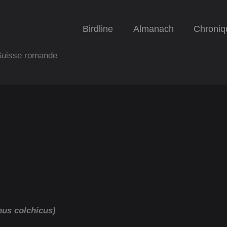
Birdline
Almanach
Chroniq
 Suisse romande
nus colchicus)