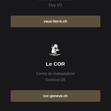
Etoy VD
vaux-lierre.ch
Le COR
Centre de réadaptatione
Genthod GE
cor-geneve.ch