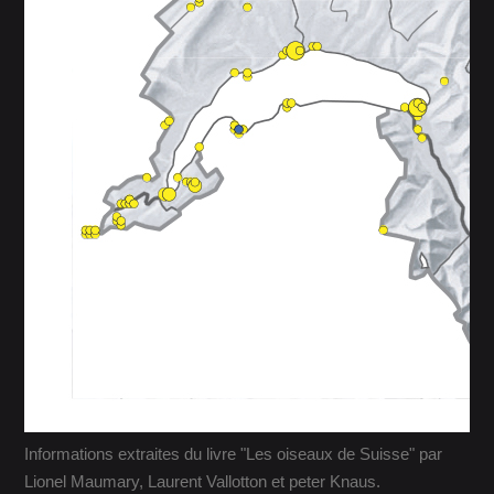
Informations extraites du livre "Les oiseaux de Suisse" par
Lionel Maumary, Laurent Vallotton et peter Knaus.