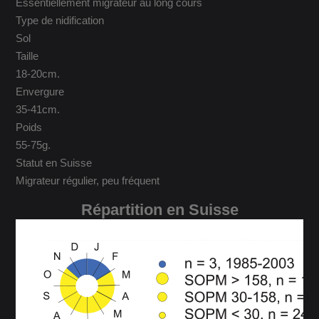
Essentiellement migrateur au long cours
Type de nidification
Sol
Taille
18-20cm.
Envergure
35-41cm.
Poids
55-75g.
Statut en Suisse
Migrateur régulier, peu fréquent
Répartition en Suisse