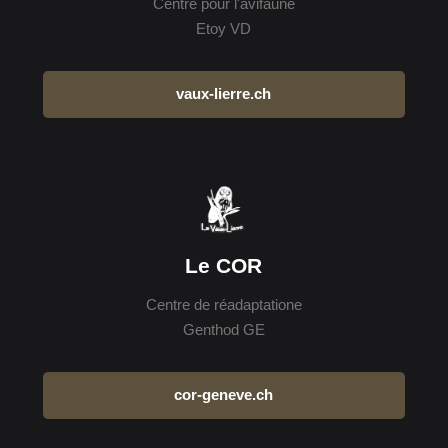
Centre pour l'avifaune
Etoy VD
vaux-lierre.ch
Le COR
Centre de réadaptatione
Genthod GE
cor-geneve.ch