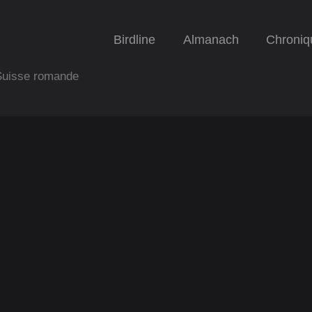
Birdline
Almanach
Chroniq
 Suisse romande