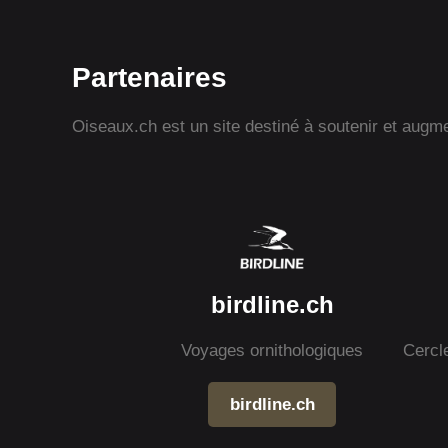
Partenaires
Oiseaux.ch est un site destiné à soutenir et augmen
birdline.ch
Voyages ornithologiques
Cercl
birdline.ch