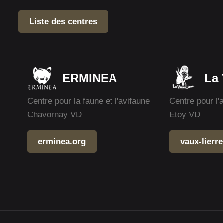
Liste des centres
ERMINEA
La 
Centre pour la faune et l'avifaune
Centre pour l'
Chavornay VD
Etoy VD
erminea.org
vaux-lierre