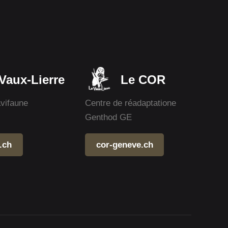
Vaux-Lierre
Le COR
avifaune
Centre de réadaptatione
Genthod GE
.ch
cor-geneve.ch