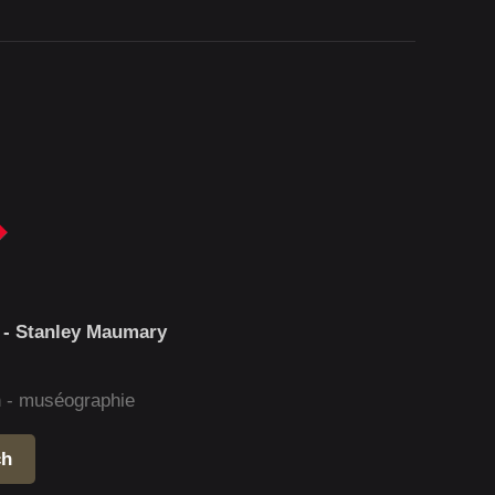
 - Stanley Maumary
gn - muséographie
ch