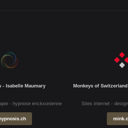
 - Isabelle Maumary
Monkeys of Switzerland
apie - hypnose ericksonienne
Sites internet - desi
hypnosis.ch
mink.