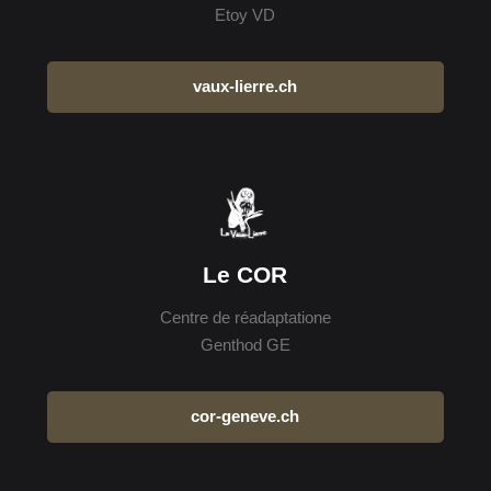
Etoy VD
vaux-lierre.ch
Le COR
Centre de réadaptatione
Genthod GE
cor-geneve.ch