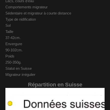
Lacs, cours d'eau
Comportements migrateur
Sédentaire et migrateur à courte distance
Type de nidification
Sol
Taille
37-42cm.
Envergure
90-102cm.
Poids
250-350g.
Statut en Suisse
Migrateur irrégulier
Répartition en Suisse