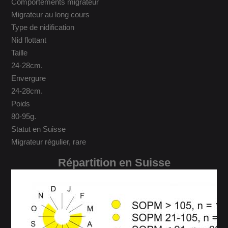
Comportements migrateur
Migrateur au long cours
Type de nidification
Nid flottant
Taille
24-28cm.
Envergure
24-28cm.
Poids
80-95g.
Statut en Suisse
Migrateur régulier, rare
Répartition en Suisse