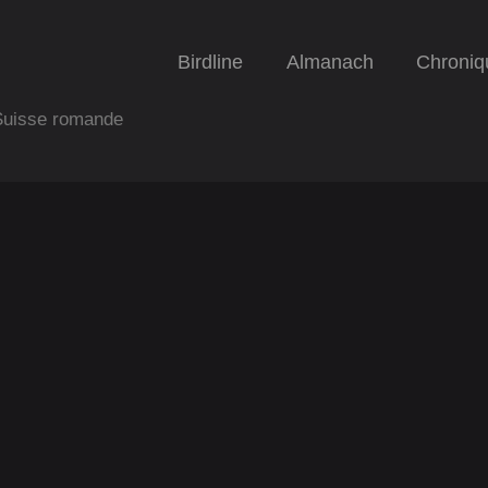
Birdline
Almanach
Chroniq
 Suisse romande