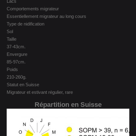
Lacs
Comportements migrateur
Essentiellement migrateur au long cours
Type de nidification
Sol
Taille
37-43cm.
Envergure
85-97cm.
Poids
210-260g.
Statut en Suisse
Migrateur et estivant régulier, rare
Répartition en Suisse