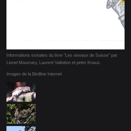
Informations extraites du livre "Les oiseaux de Suisse" par
Lionel Maumary, Laurent Vallotton et peter Knaus.
Images de la Birdline Internet