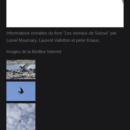
Informations extraites du livre "Les oiseaux de Suisse" par
Lionel Maumary, Laurent Vallotton et peter Knaus.
Images de la Birdline Internet