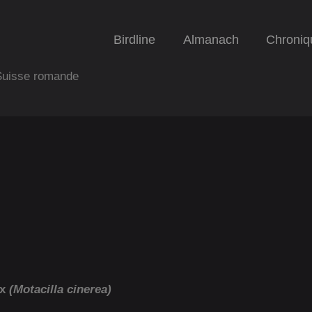
Birdline
Almanach
Chroniq
 Suisse romande
ux
(Motacilla cinerea)