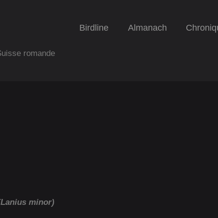
Birdline
Almanach
Chroniq
 Suisse romande
(Lanius minor)