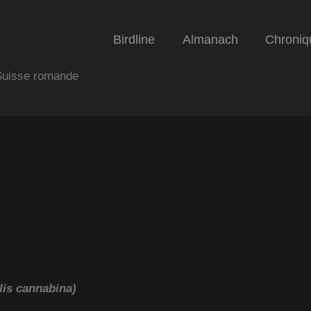
Birdline
Almanach
Chroniq
 Suisse romande
lis cannabina)