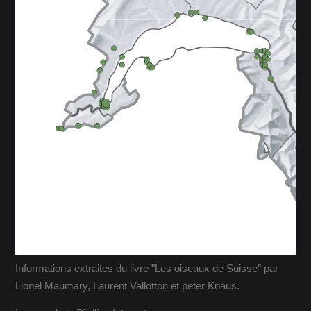
Informations extraites du livre "Les oiseaux de Suisse" par
Lionel Maumary, Laurent Vallotton et peter Knaus.