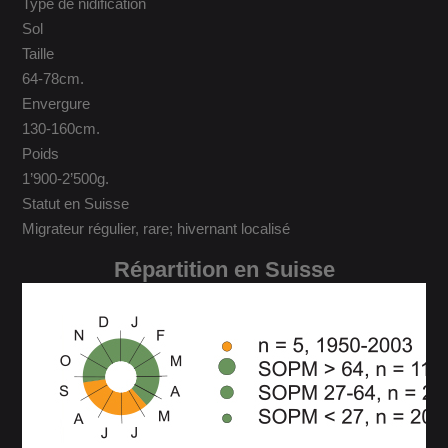
Type de nidification
Sol
Taille
64-78cm.
Envergure
130-160cm.
Poids
1’900-2’500g.
Statut en Suisse
Migrateur régulier, rare; hivernant localisé
Répartition en Suisse