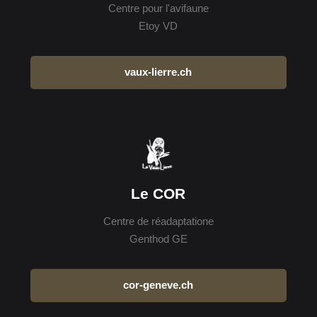
Centre pour l'avifaune
Etoy VD
vaux-lierre.ch
Le COR
Centre de réadaptatione
Genthod GE
cor-geneve.ch