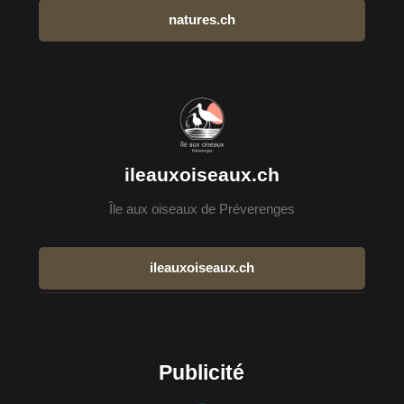
natures.ch
ileauxoiseaux.ch
Île aux oiseaux de Préverenges
ileauxoiseaux.ch
Publicité