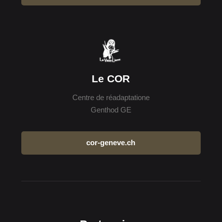
Le COR
Centre de réadaptatione
Genthod GE
cor-geneve.ch