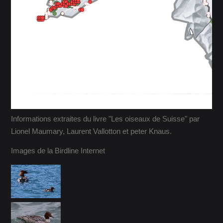
Informations extraites du livre "Les oiseaux de Suisse" par
Lionel Maumary, Laurent Vallotton et peter Knaus.
Images de la Birdline Internet