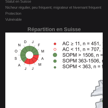
Statut en Suisse
Nicheur régulier, peu fréquent; migrateur et hivernant fréquent
Protection
Vulnérable
Répartition en Suisse