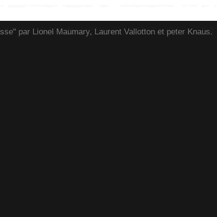
isse" par Lionel Maumary, Laurent Vallotton et peter Knaus.