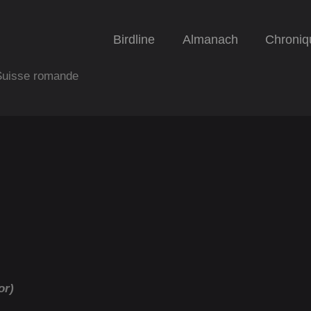
Birdline
Almanach
Chroniq
 Suisse romande
or)