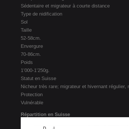
Sédentaire et migrateur à courte distance
Type de nidification
Sol
Taille
52-58cm.
Envergure
70-86cm.
Poids
1’000-1’250g.
Statut en Suisse
Nicheur très rare; migrateur et hivernant régulier, 
Protection
Vulnérable
Répartition en Suisse