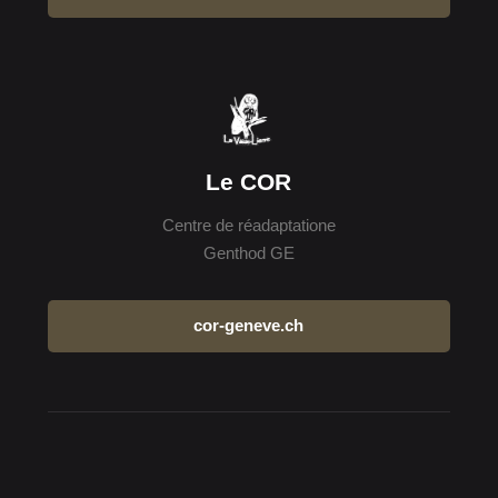
Le COR
Centre de réadaptatione
Genthod GE
cor-geneve.ch