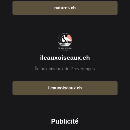
natures.ch
ileauxoiseaux.ch
Île aux oiseaux de Préverenges
ileauxoiseaux.ch
Publicité