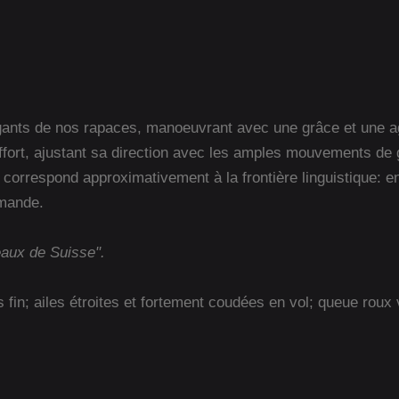
légants de nos rapaces, manoeuvrant avec une grâce et une 
s effort, ajustant sa direction avec les amples mouvements d
 correspond approximativement à la frontière linguistique: e
emande.
eaux de Suisse".
s fin; ailes étroites et fortement coudées en vol; queue ro