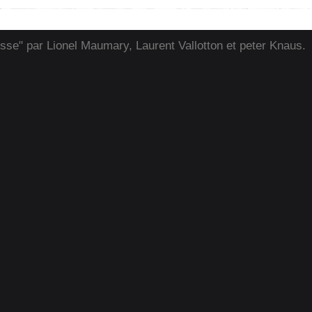
isse" par Lionel Maumary, Laurent Vallotton et peter Knaus.