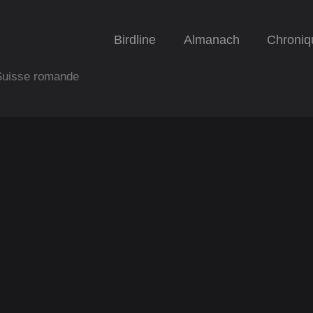
Birdline
Almanach
Chroniq
 Suisse romande