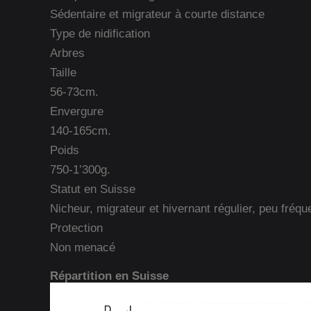
Sédentaire et migrateur à courte distance
Type de nidification
Arbres
Taille
56-73cm.
Envergure
140-165cm.
Poids
750-1’300g.
Statut en Suisse
Nicheur, migrateur et hivernant régulier, peu fréqu
Protection
Non menacé
Répartition en Suisse