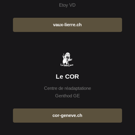
Etoy VD
vaux-lierre.ch
Le COR
Centre de réadaptatione
Genthod GE
cor-geneve.ch