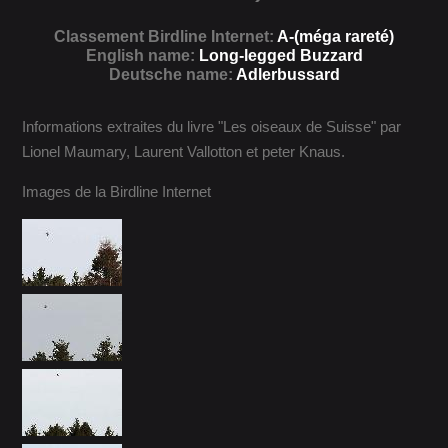
Classement Birdline Internet:
A-(méga rareté)
English name:
Long-legged Buzzard
Deutsche name:
Adlerbussard
Informations extraites du livre "Les oiseaux de Suisse" par
Lionel Maumary, Laurent Vallotton et peter Knaus.
Images de la Birdline Internet