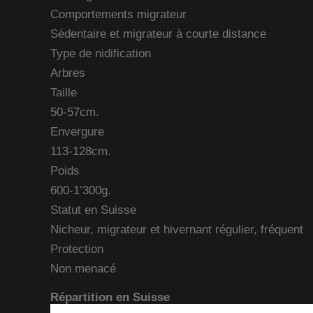
Comportements migrateur
Sédentaire et migrateur à courte distance
Type de nidification
Arbres
Taille
50-57cm.
Envergure
113-128cm.
Poids
600-1’300g.
Statut en Suisse
Nicheur, migrateur et hivernant régulier, fréquent
Protection
Non menacé
Répartition en Suisse