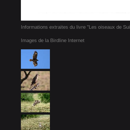
Informations extraites du livre "Les oiseaux de Su
Images de la Birdline Internet