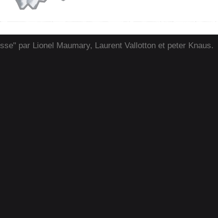
isse" par Lionel Maumary, Laurent Vallotton et peter Knaus.