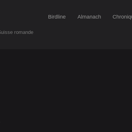
Birdline
Almanach
Chroniq
 Suisse romande
)