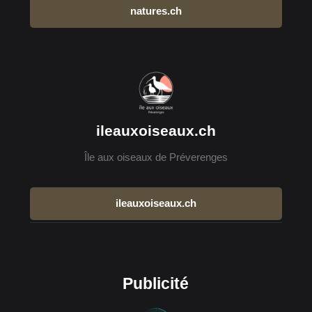
natures.ch
ileauxoiseaux.ch
Île aux oiseaux de Préverenges
ileauxoiseaux.ch
Publicité