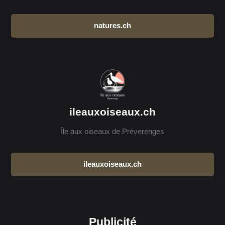
natures.ch
ileauxoiseaux.ch
Île aux oiseaux de Préverenges
ileauxoiseaux.ch
Publicité