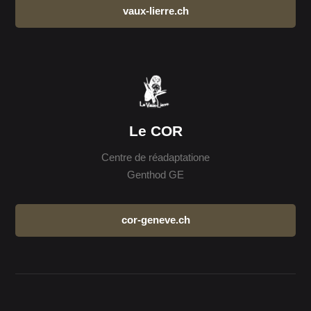
vaux-lierre.ch
Le COR
Centre de réadaptatione
Genthod GE
cor-geneve.ch