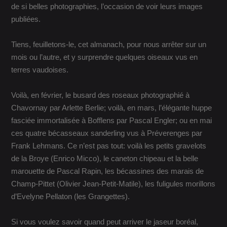
de si belles photographies, l’occasion de voir leurs images
publiées.
Tiens, feuilletons-le, cet almanach, pour nous arrêter sur un
mois ou l’autre, et y surprendre quelques oiseaux vus en
terres vaudoises.
Voilà, en février, le busard des roseaux photographié à
Chavornay par Arlette Berlie; voilà, en mars, l’élégante huppe
fasciée immortalisée à Bofflens par Pascal Engler; ou en mai
ces quatre bécasseaux sanderling vus à Préverenges par
Frank Lehmans. Ce n’est pas tout: voilà les petits gravelots
de la Broye (Enrico Micco), le caneton chipeau et la belle
marouette de Pascal Rapin, les bécassines des marais de
Champ-Pittet (Olivier Jean-Petit-Matile), les fuligules morillons
d’Evelyne Pellaton (les Grangettes).
Si vous voulez savoir quand peut arriver le jaseur boréal,