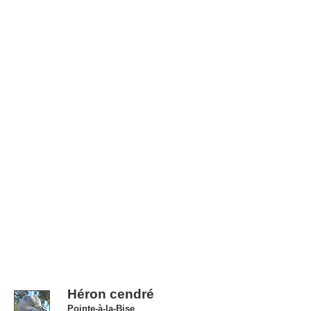
Héron cendré
Pointe-à-la-Bise