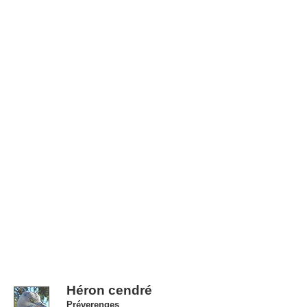
Héron cendré
Préverenges