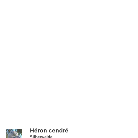
Héron cendré
Silberweide