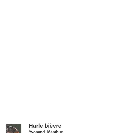
Harle bièvre
Yvonand, Menthue