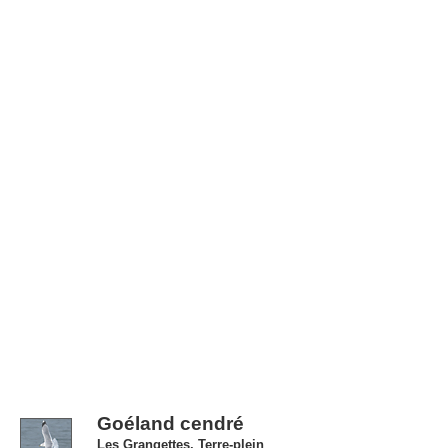
Goéland cendré
Les Grangettes, Terre-plein