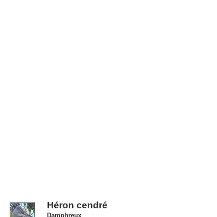
Héron cendré
Damphreux