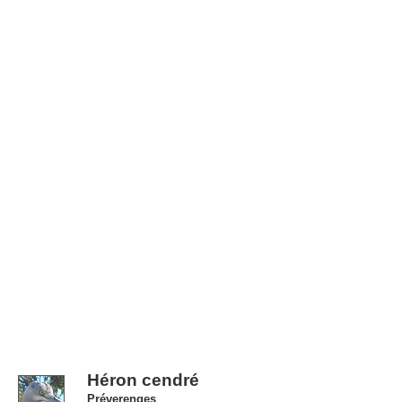
Héron cendré
Préverenges