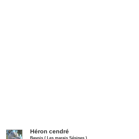
Héron cendré
Bavois ( Les marais Sésines )