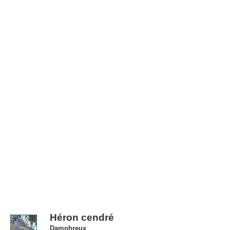
Héron cendré
Damphreux