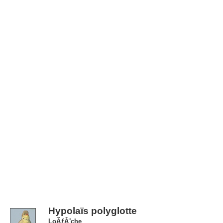
Hypolaïs polyglotte
LoÃƒÂ¨che