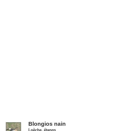
Blongios nain
Loèche, étangs