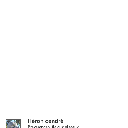
Héron cendré
Préverenges, île aux oiseaux