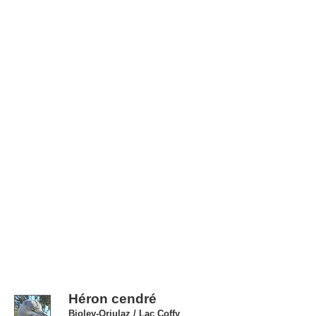
Héron cendré
Bioley-Orjulaz / Lac Coffy