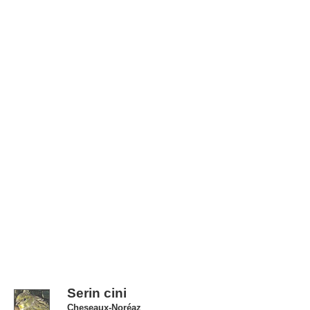
Serin cini
Cheseaux-Noréaz