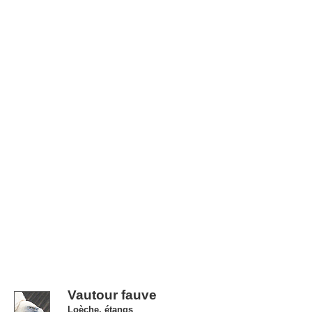
Vautour fauve
Loèche, étangs