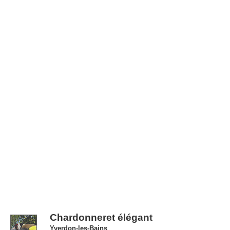
Chardonneret élégant
Yverdon-les-Bains