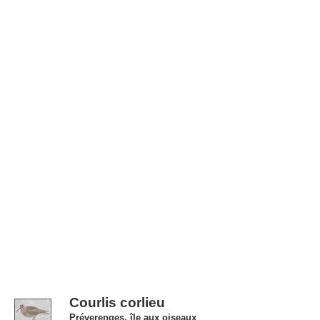
Courlis corlieu
Préverenges, île aux oiseaux